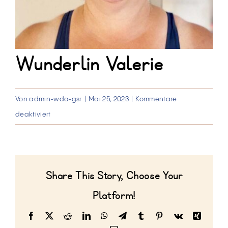
Wunderlin Valerie
Von
admin-wdo-gsr
|
Mai 25, 2023
|
Kommentare
für
deaktiviert
Wunderlin
Valerie
Share This Story, Choose Your
Platform!
Facebook
X
Reddit
LinkedIn
WhatsApp
Telegram
Tumblr
Pinterest
Vk
Xing