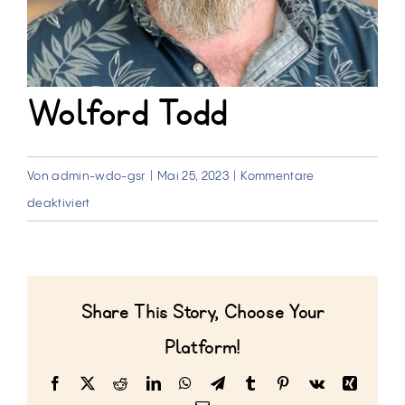
Wolford Todd
Von
admin-wdo-gsr
|
Mai 25, 2023
|
Kommentare
für
deaktiviert
Wolford
Todd
Share This Story, Choose Your
Platform!
Facebook
X
Reddit
LinkedIn
WhatsApp
Telegram
Tumblr
Pinterest
Vk
Xing