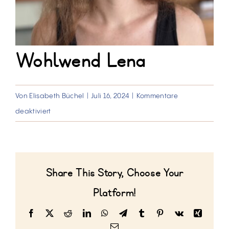
Wohlwend Lena
Von
Elisabeth Büchel
|
Juli 16, 2024
|
Kommentare
für
deaktiviert
Wohlwend
Lena
Share This Story, Choose Your
Platform!
Facebook
X
Reddit
LinkedIn
WhatsApp
Telegram
Tumblr
Pinterest
Vk
Xing
E-