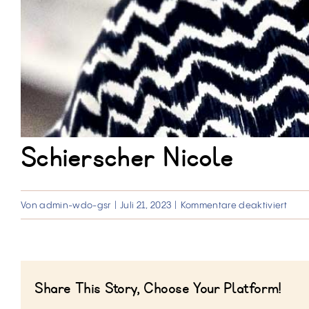
Schierscher Nicole
für
Von
admin-wdo-gsr
|
Juli 21, 2023
|
Kommentare deaktiviert
Schi
Nico
Share This Story, Choose Your Platform!