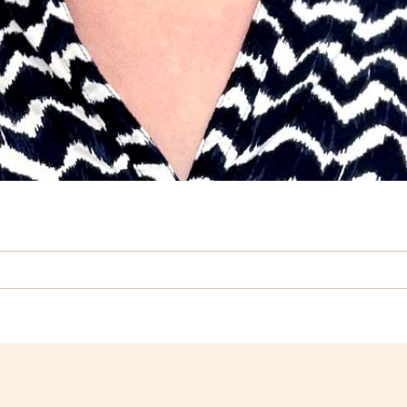
erscher
le