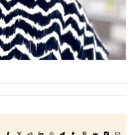
Facebook
X
Reddit
LinkedIn
WhatsApp
Telegram
Tumblr
Pinterest
Vk
Xing
E-