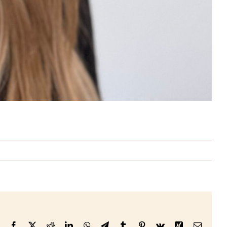
Facebook
X
Reddit
LinkedIn
WhatsApp
Telegram
Tumblr
Pinterest
Vk
Xing
E-