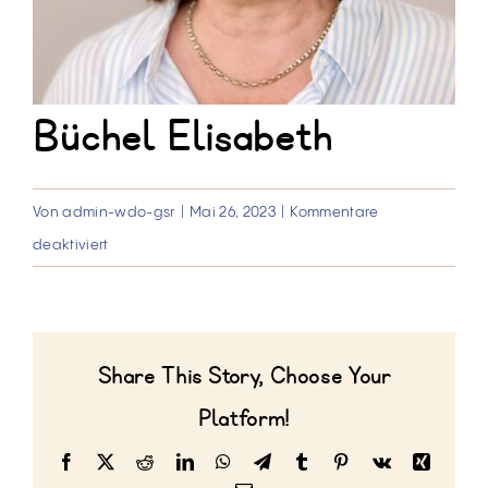
Büchel Elisabeth
Von
admin-wdo-gsr
|
Mai 26, 2023
|
Kommentare
für
deaktiviert
Büchel
Elisabeth
Share This Story, Choose Your
Platform!
Facebook
X
Reddit
LinkedIn
WhatsApp
Telegram
Tumblr
Pinterest
Vk
Xing