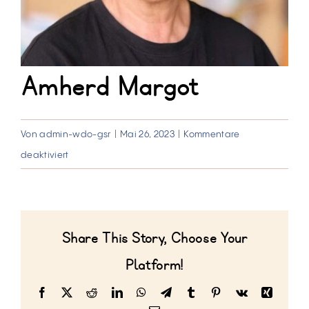
Amherd Margot
Von
admin-wdo-gsr
|
Mai 26, 2023
|
Kommentare
für
deaktiviert
Amherd
Margot
Share This Story, Choose Your
Platform!
Facebook
X
Reddit
LinkedIn
WhatsApp
Telegram
Tumblr
Pinterest
Vk
Xing